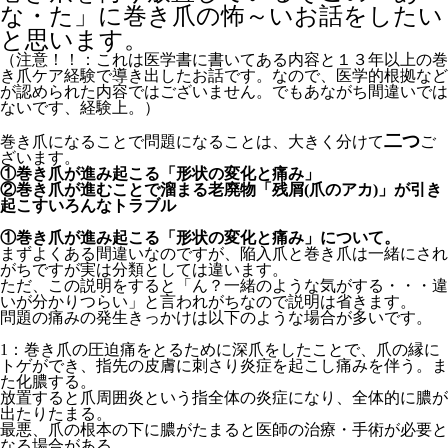
な・た」に巻き爪の怖～いお話をしたい
と思います。
（注意！！：これは医学書に書いてある内容と１３年以上の巻
き爪ケア経験で導き出したお話です。なので、医学的根拠など
が認められた内容ではございません。でもあながち間違いでは
ないです、経験上。）
二つ
巻き爪になることで問題になることは、大きく分けて
ご
ざいます。
①巻き爪が進み起こる「形状の変化と痛み」
②巻き爪が進むことで溜まる老廃物「残屑(爪のアカ)」が引き
起こすいろんなトラブル
①巻き爪が進み起こる「形状の変化と痛み」について。
まずよくある間違いなのですが、陥入爪と巻き爪は一緒にされ
がちですが実は分類としては違います。
ただ、この説明をすると「ん？一緒のような気がする・・・違
いが分かりつらい」と言われがちなので説明は省きます。
問題の痛みの発生きっかけは以下のような場合が多いです。
1：巻き爪の圧迫痛をとるために深爪をしたことで、爪の縁に
トゲができ、指先の皮膚に刺さり炎症を起こし痛みを伴う。ま
た化膿する。
放置すると爪周囲炎という指全体の炎症になり、全体的に膿が
出たりたまる。
最悪、爪の根本の下に膿がたまると医師の治療・手術が必要と
なる場合がある。