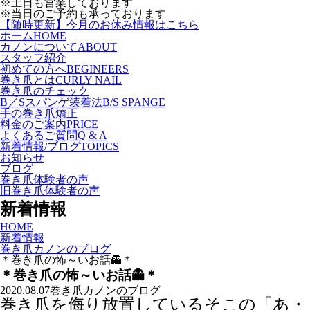
※土日も営業しております
※当日のご予約も承っております
【随時更新】今月のお休み情報はこちら
ホーム
HOME
カノンについて
ABOUT
スタッフ紹介
初めての方へ
BEGINEERS
巻き爪とは
CURLY NAIL
巻き爪のチェック
B／Sスパンゲ装着法
B/S SPANGE
手の巻き爪矯正
料金のご案内
PRICE
よくあるご質問
Q & A
新着情報/ブログ
TOPICS
お知らせ
ブログ
巻き爪体験者の声
旧巻き爪体験者の声
新着情報
HOME
新着情報
巻き爪カノンのブログ
＊巻き爪の怖～いお話👻＊
＊巻き爪の怖～いお話👻＊
2020.08.07
巻き爪カノンのブログ
巻き爪を侮り放置しているそこの「あ・