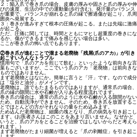
２：陥入爪で巻き爪の場合、皮膚の厚みや固さと爪の厚みや伸
びの速度、生活の中での運動量(歩行含む)、発汗量のバランス
が重要で、バランスが崩れると爪の縁で擦過傷が起こり、爪周
囲炎へ発展する。
３：巻きが進みすぎて根本の圧痛が起こる。または先端に激痛
が起こる。
ただ、圧痛に関しては、時間とともにマヒし超重度の巻きにな
るか、傷ができるまで痛みを感じない場合は多い。
ここが巻き爪の怖い点でもあります。
②巻き爪が進むことで溜まる老廃物「残屑(爪のアカ)」が引き
起こすいろんなトラブル
慣用句で「爪のアカを煎じて飲む」といったような前向きな言
葉もございますが、ここでいう爪のアカ「老廃物」は前向きな
ものではありません。
まず老廃物とはなにか。簡単に言うと「汗」です。なので成分
は「塩分と油分」がメインです。
老廃物は、誰でもたまるものではありますが、通常爪の場合、
爪の縁の隙間に水や石鹸が入りある程度流れでます。
巻き爪の場合は、通常の爪のように水や石鹸が入る隙間がない
ため、自動洗浄ができません。そのため、巻き爪を放置するこ
とでほとんどの方がそれなりの量をため込みます。
ため込んだ老廃物は、細菌の塊となり、爪の病気を引き起こし
ます。(お医者さんはこのことをあまり言いません。なぜかと
いうと、爪のアカをとることを治療ではしないからだと考えら
れます。)
まず老廃物がたまり細菌が増えると「爪の剥離症」を引き起こ
します。