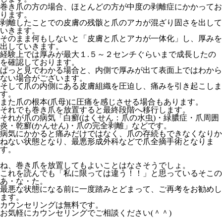
巻き爪の方の場合、ほとんどの方が中度の剥離症にかかってお
ります。
剥離したことでの皮膚の残骸と爪のアカが混ざり固さを出して
いきます。
そのまま何もしないと「皮膚と爪とアカが一体化」し、厚みを
出していきます。
経験上では厚みが最大１.５～２センチぐらいまで成長したの
を確認しております。
ぱっと見でわかる場合と、内側で厚みが出て表面上ではわから
ない場合がございます。
そして爪の内側にある皮膚組織を圧迫し、痛みを引き起こしま
す。
また爪の根本(爪母)に圧痛を感じさせる場合もあります。
それでも巻き爪を放置すると最終段階へ移行します。
それが爪の病気「白癬(はくせん：爪の水虫)・緑膿症・爪周囲
炎・乾癬(かんせん)・爪の完全剥離」などです。
病気にかかると痛みだけではなく、爪の存続もできなくなりか
ねない状態となり、最悪形成外科などで爪全摘手術となりま
す。
ね、巻き爪を放置してもよいことはなさそうでしょ。
これを読んでも「私に限っては違う！！」と思っているそこの
あ・な・た。
最悪な状態になる前に一度踏みとどまって、ご再考をお勧めし
ます。
カウンセリングは無料です。
お気軽にカウンセリングでご相談ください(＾＾)