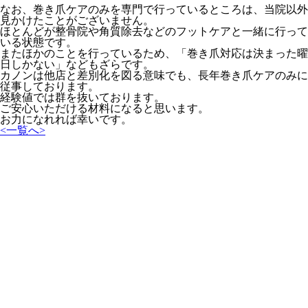
なお、巻き爪ケアのみを専門で行っているところは、当院以外
見かけたことがございません。
ほとんどが整骨院や角質除去などのフットケアと一緒に行って
いる状態です。
またほかのことを行っているため、「巻き爪対応は決まった曜
日しかない」などもざらです。
カノンは他店と差別化を図る意味でも、長年巻き爪ケアのみに
従事しております。
経験値では群を抜いております。
ご安心いただける材料になると思います。
お力になれれば幸いです。
<
一覧へ
>