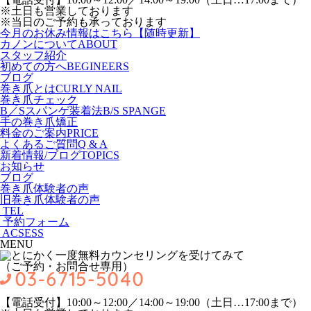
※土日も営業しております
※当日のご予約も承っております
今月のお休み情報はこちら【随時更新】
カノンについて
ABOUT
スタッフ紹介
初めての方へ
BEGINEERS
ブログ
巻き爪とは
CURLY NAIL
巻き爪チェック
B／Sスパンゲ装着法
B/S SPANGE
手の巻き爪矯正
料金のご案内
PRICE
よくあるご質問
Q & A
新着情報/ブログ
TOPICS
お知らせ
ブログ
巻き爪体験者の声
旧巻き爪体験者の声
TEL
予約フォーム
ACSESS
MENU
（ご予約・お問合せ専用）
【電話受付】10:00～12:00／14:00～19:00（土日…17:00まで）