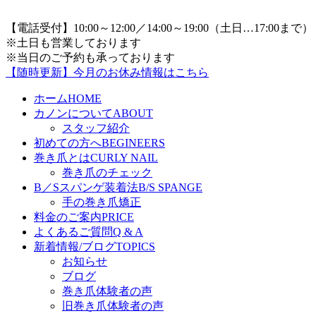
【電話受付】10:00～12:00／14:00～19:00（土日…17:00まで）
※土日も営業しております
※当日のご予約も承っております
【随時更新】今月のお休み情報はこちら
ホーム
HOME
カノンについて
ABOUT
スタッフ紹介
初めての方へ
BEGINEERS
巻き爪とは
CURLY NAIL
巻き爪のチェック
B／Sスパンゲ装着法
B/S SPANGE
手の巻き爪矯正
料金のご案内
PRICE
よくあるご質問
Q & A
新着情報/ブログ
TOPICS
お知らせ
ブログ
巻き爪体験者の声
旧巻き爪体験者の声