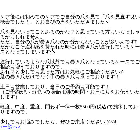
ケア後には初めてのケアでご自分の爪を見て「爪を見直す良い
機会でした！」とお喜びの声をいただきました🎉
爪を見ないってことあるのかな？と思っている方もいらっしゃ
るかもしれません。
ただ、自分の爪が巻き爪なのか分からないことが多いんです❗️
だからこそ違和感を持たれた時には巻き爪が進行しているケー
スとなってしまいます💦
進行しているような爪以外でも巻き爪となっているケースでご
相談も増えておりますので、
あれ？と少しでも思った方はお気軽にご相談ください☺️
足の巻き爪だけでなく手の巻き爪も承っております！
土日も営業しており、当日のご予約も可能です！
（ご予約がいっぱいの場合は別の時間・お日にちをお伝えいた
します）
軽度、中度、重度、問わず一律一枚5500円(税込)で施術してお
りますので、
少しでもお悩みでしたら、ぜひご来店ください!(^^)!
<
一覧へ
>