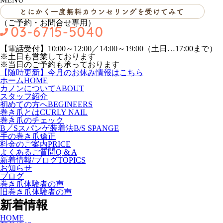
（ご予約・お問合せ専用）
【電話受付】10:00～12:00／14:00～19:00（土日…17:00まで）
※土日も営業しております
※当日のご予約も承っております
【随時更新】今月のお休み情報はこちら
ホーム
HOME
カノンについて
ABOUT
スタッフ紹介
初めての方へ
BEGINEERS
巻き爪とは
CURLY NAIL
巻き爪のチェック
B／Sスパンゲ装着法
B/S SPANGE
手の巻き爪矯正
料金のご案内
PRICE
よくあるご質問
Q & A
新着情報/ブログ
TOPICS
お知らせ
ブログ
巻き爪体験者の声
旧巻き爪体験者の声
新着情報
HOME