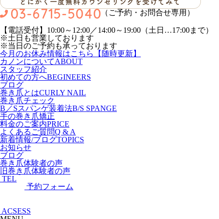
（ご予約・お問合せ専用）
【電話受付】10:00～12:00／14:00～19:00（土日…17:00まで）
※土日も営業しております
※当日のご予約も承っております
今月のお休み情報はこちら【随時更新】
カノンについて
ABOUT
スタッフ紹介
初めての方へ
BEGINEERS
ブログ
巻き爪とは
CURLY NAIL
巻き爪チェック
B／Sスパンゲ装着法
B/S SPANGE
手の巻き爪矯正
料金のご案内
PRICE
よくあるご質問
Q & A
新着情報/ブログ
TOPICS
お知らせ
ブログ
巻き爪体験者の声
旧巻き爪体験者の声
TEL
予約フォーム
ACSESS
MENU