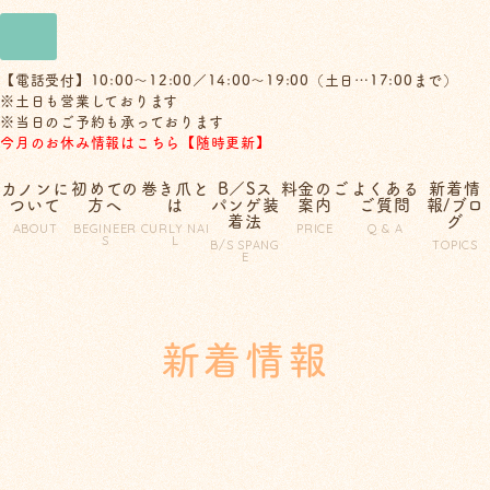
【電話受付】10:00～12:00／14:00～19:00（土日…17:00まで）
※土日も営業しております
※当日のご予約も承っております
今月のお休み情報はこちら【随時更新】
カノンに
初めての
巻き爪と
B／Sス
料金のご
よくある
新着情
ついて
方へ
は
パンゲ装
案内
ご質問
報/ブロ
着法
グ
ABOUT
BEGINEER
CURLY NAI
PRICE
Q & A
S
L
B/S SPANG
TOPICS
E
新着情報