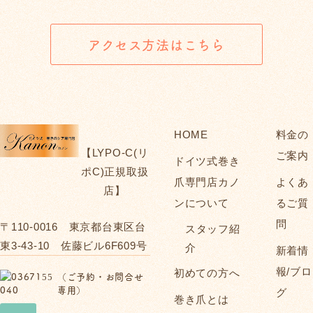
アクセス方法はこちら
HOME
料金の
【LYPO‐C(リ
ご案内
ドイツ式巻き
ポC)正規取扱
爪専門店カノ
よくあ
店】
ンについて
るご質
問
〒110-0016 東京都台東区台
スタッフ紹
東3-43-10 佐藤ビル6F609号
介
新着情
報/ブロ
初めての方へ
（ご予約・お問合せ
専用）
グ
巻き爪とは