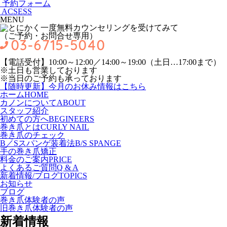
予約フォーム
ACSESS
MENU
（ご予約・お問合せ専用）
【電話受付】10:00～12:00／14:00～19:00（土日…17:00まで）
※土日も営業しております
※当日のご予約も承っております
【随時更新】今月のお休み情報はこちら
ホーム
HOME
カノンについて
ABOUT
スタッフ紹介
初めての方へ
BEGINEERS
巻き爪とは
CURLY NAIL
巻き爪のチェック
B／Sスパンゲ装着法
B/S SPANGE
手の巻き爪矯正
料金のご案内
PRICE
よくあるご質問
Q & A
新着情報/ブログ
TOPICS
お知らせ
ブログ
巻き爪体験者の声
旧巻き爪体験者の声
新着情報