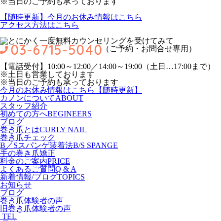
※当日のご予約も承っております
【随時更新】今月のお休み情報はこちら
アクセス方法はこちら
（ご予約・お問合せ専用）
【電話受付】10:00～12:00／14:00～19:00（土日…17:00まで）
※土日も営業しております
※当日のご予約も承っております
今月のお休み情報はこちら【随時更新】
カノンについて
ABOUT
スタッフ紹介
初めての方へ
BEGINEERS
ブログ
巻き爪とは
CURLY NAIL
巻き爪チェック
B／Sスパンゲ装着法
B/S SPANGE
手の巻き爪矯正
料金のご案内
PRICE
よくあるご質問
Q & A
新着情報/ブログ
TOPICS
お知らせ
ブログ
巻き爪体験者の声
旧巻き爪体験者の声
TEL