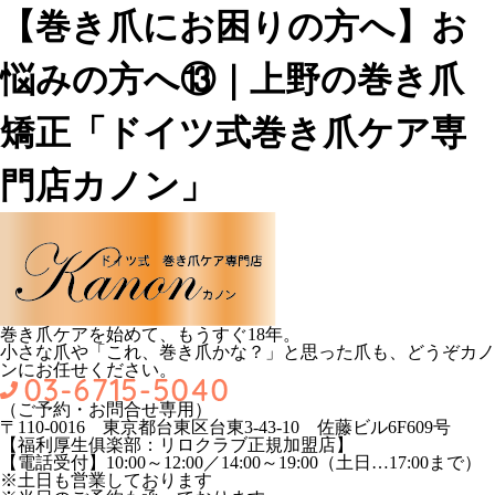
【巻き爪にお困りの方へ】お
悩みの方へ⑬｜上野の巻き爪
矯正「ドイツ式巻き爪ケア専
門店カノン」
巻き爪ケアを始めて、もうすぐ18年。
小さな爪や「これ、巻き爪かな？」と思った爪も、どうぞカノ
ンにお任せください。
（ご予約・お問合せ専用）
〒110-0016 東京都台東区台東3-43-10 佐藤ビル6F609号
【福利厚生俱楽部：リロクラブ正規加盟店】
【電話受付】10:00～12:00／14:00～19:00（土日…17:00まで）
※土日も営業しております