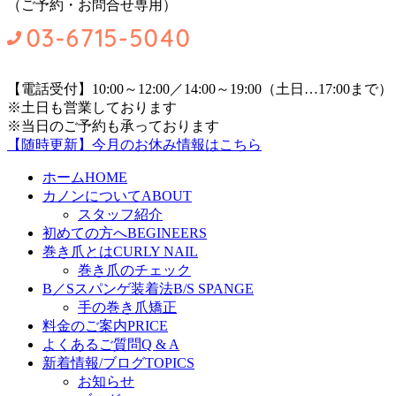
（ご予約・お問合せ専用）
【電話受付】10:00～12:00／14:00～19:00（土日…17:00まで）
※土日も営業しております
※当日のご予約も承っております
【随時更新】今月のお休み情報はこちら
ホーム
HOME
カノンについて
ABOUT
スタッフ紹介
初めての方へ
BEGINEERS
巻き爪とは
CURLY NAIL
巻き爪のチェック
B／Sスパンゲ装着法
B/S SPANGE
手の巻き爪矯正
料金のご案内
PRICE
よくあるご質問
Q & A
新着情報/ブログ
TOPICS
お知らせ