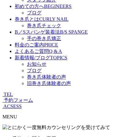
初めての方へ
BEGINEERS
ブログ
巻き爪とは
CURLY NAIL
巻き爪チェック
B／Sスパンゲ装着法
B/S SPANGE
手の巻き爪矯正
料金のご案内
PRICE
よくあるご質問
Q & A
新着情報/ブログ
TOPICS
お知らせ
ブログ
巻き爪体験者の声
旧巻き爪体験者の声
TEL
予約フォーム
ACSESS
MENU